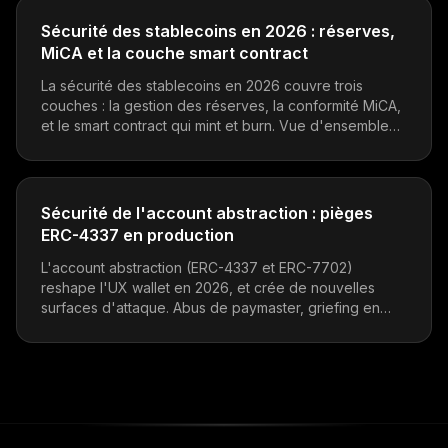
Sécurité des stablecoins en 2026 : réserves,
MiCA et la couche smart contract
La sécurité des stablecoins en 2026 couvre trois
couches : la gestion des réserves, la conformité MiCA,
et le smart contract qui mint et burn. Vue d'ensemble
pour les émetteurs, intégrateurs et équipes protocole
qui détiennent des stables.
Sécurité de l'account abstraction : pièges
ERC-4337 en production
L'account abstraction (ERC-4337 et ERC-7702)
reshape l'UX wallet en 2026, et crée de nouvelles
surfaces d'attaque. Abus de paymaster, griefing en
phase de validation, compromission de session keys,
et ce qu'il faut auditer avant d'expédier.