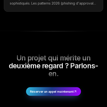
sophistiqués. Les patterns 2026 (phishing d'approval
gasless, abus EIP-712, pièges de délégation ERC-
7702) et comment se défendre.
Un projet qui mérite un
deuxième regard ? Parlons-
en.
Réserver un appel maintenant