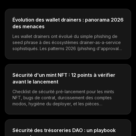
Évolution des wallet drainers : panorama 2026
des menaces
Les wallet drainers ont évolué du simple phishing de
seed phrase à des écosystèmes drainer-as-a-service
sophistiqués. Les patterns 2026 (phishing d'approval
gasless, abus EIP-712, pièges de délégation ERC-
7702) et comment se défendre.
Sécurité d'un mint NFT : 12 points à vérifier
avant le lancement
Checklist de sécurité pré-lancement pour les mints
NFT, bugs de contrat, durcissement des comptes
modos, hygiène du deployer, et les pièces
opérationnelles que la plupart des projets sautent.
Sécurité des trésoreries DAO : un playbook